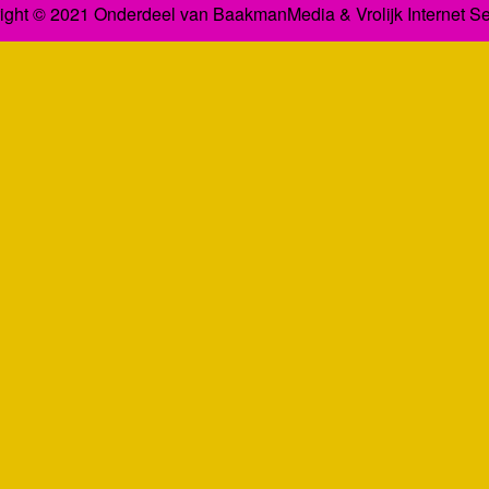
ight © 2021 Onderdeel van
BaakmanMedia
&
Vrolijk Internet S